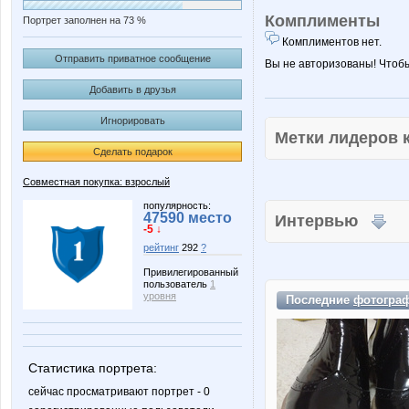
Комплименты
Портрет заполнен на 73 %
Комплиментов нет.
Отправить приватное сообщение
Вы не авторизованы! Чтоб
Добавить в друзья
Игнорировать
Метки лидеров
Сделать подарок
Совместная покупка: взрослый
популярность:
47590 место
Интервью
-5 ↓
рейтинг
292
?
Привилегированный
пользователь
1
уровня
Последние
фотогра
Статистика портрета:
сейчас просматривают портрет - 0